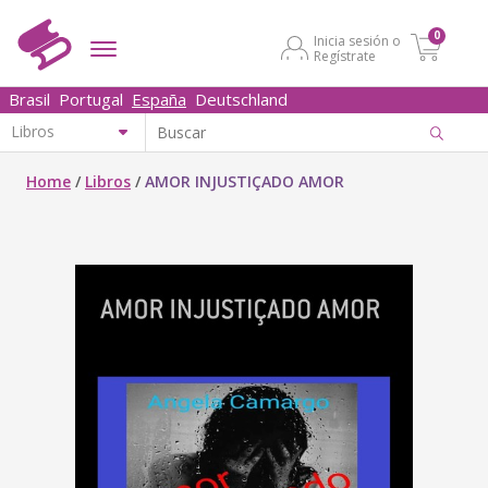
0
Inicia sesión o
Regístrate
Brasil
Portugal
España
Deutschland
Home
/
Libros
/
AMOR INJUSTIÇADO AMOR