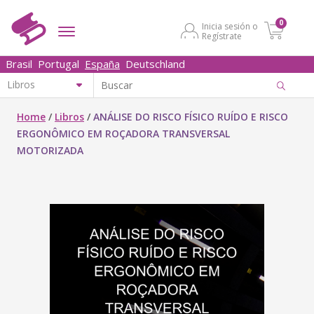
0
Inicia sesión o
Regístrate
Brasil
Portugal
España
Deutschland
Home
/
Libros
/
ANÁLISE DO RISCO FÍSICO RUÍDO E RISCO
ERGONÔMICO EM ROÇADORA TRANSVERSAL
MOTORIZADA