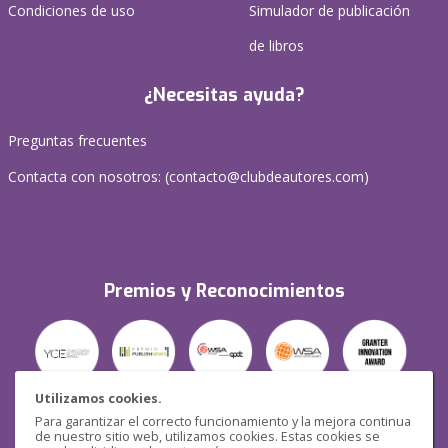
Condiciones de uso
Simulador de publicación
de libros
¿Necesitas ayuda?
Preguntas frecuentes
Contacta con nosotros: (
contacto@clubdeautores.com
)
Premios y Reconocimientos
Utilizamos cookies.
Para garantizar el correcto funcionamiento y la mejora continua
Seguridad
de nuestro sitio web, utilizamos cookies. Estas cookies se