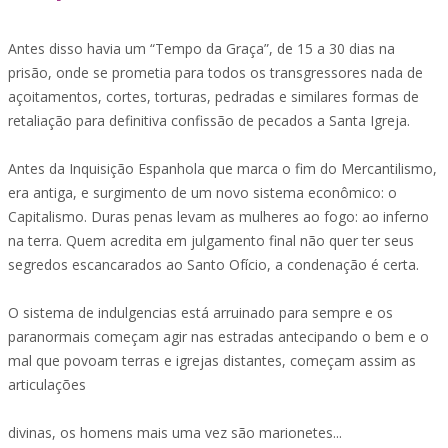
Antes disso havia um “Tempo da Graça”, de 15 a 30 dias na
prisão, onde se prometia para todos os transgressores nada de
açoitamentos, cortes, torturas, pedradas e similares formas de
retaliação para definitiva confissão de pecados a Santa Igreja.
Antes da Inquisição Espanhola que marca o fim do Mercantilismo,
era antiga, e surgimento de um novo sistema econômico: o
Capitalismo. Duras penas levam as mulheres ao fogo: ao inferno
na terra. Quem acredita em julgamento final não quer ter seus
segredos escancarados ao Santo Ofício, a condenação é certa.
O sistema de indulgencias está arruinado para sempre e os
paranormais começam agir nas estradas antecipando o bem e o
mal que povoam terras e igrejas distantes, começam assim as
articulações
divinas, os homens mais uma vez são marionetes...