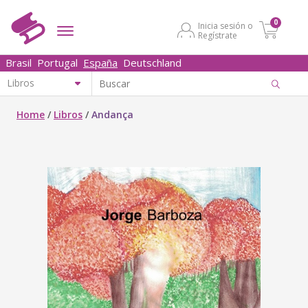
0
Inicia sesión o
Regístrate
Brasil
Portugal
España
Deutschland
Home
/
Libros
/
Andança