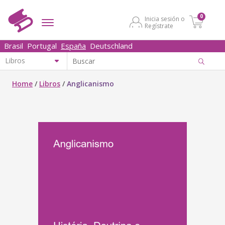
0
Inicia sesión o
Regístrate
Brasil
Portugal
España
Deutschland
Home
/
Libros
/
Anglicanismo