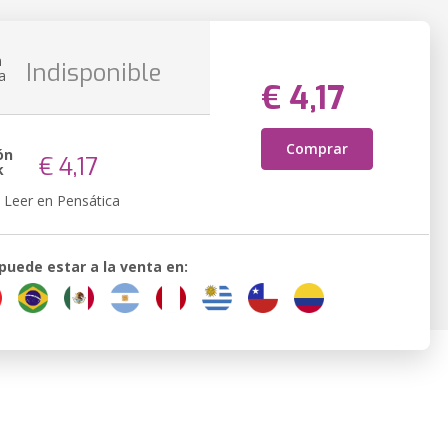
n
Indisponible
a
€ 4,17
Comprar
ón
€ 4,17
k
Leer en Pensática
 puede estar a la venta en: