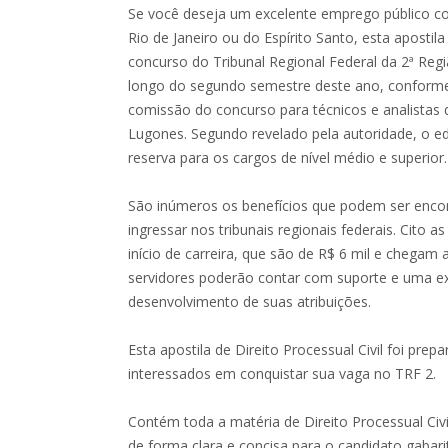
Se você deseja um excelente emprego público c
Rio de Janeiro ou do Espírito Santo, esta apostila
concurso do Tribunal Regional Federal da 2ª Regi
longo do segundo semestre deste ano, conforme
comissão do concurso para técnicos e analistas 
Lugones. Segundo revelado pela autoridade, o ed
reserva para os cargos de nível médio e superior.
São inúmeros os benefícios que podem ser enco
ingressar nos tribunais regionais federais. Cito
início de carreira, que são de R$ 6 mil e chegam 
servidores poderão contar com suporte e uma ex
desenvolvimento de suas atribuições.
Esta apostila de Direito Processual Civil foi pre
interessados em conquistar sua vaga no TRF 2.
Contém toda a matéria de Direito Processual Civi
de forma clara e concisa para o candidato gabarit