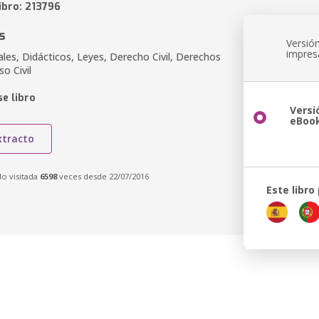
ibro: 213796
s
Versió
impres
ales, Didácticos, Leyes, Derecho Civil, Derechos
so Civil
e libro
Versi
eBoo
xtracto
do visitada
6598
veces desde 22/07/2016
Este libro