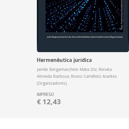
Hermenêutica jurídica
Jamile Bergamaschine Mata Diz; Renata
Almeida Barbosa; Bruno Camilloto Arantes
(Organizadores)
IMPRESO
€ 12,43