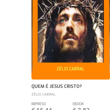
QUEM É JESUS CRISTO?
ZÉLIO CABRAL
IMPRESO
EBOOK
€ 16,44
€ 3,82