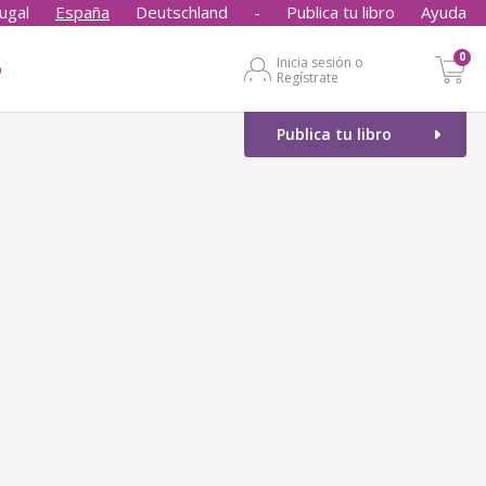
ugal
España
Deutschland
-
Publica tu libro
Ayuda
0
Inicia sesión o
o
Regístrate
Publica tu libro