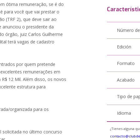
om ótima remuneração, se é do
Característi
 é para você que vai prestar o
ão (TRF 2), que deve sair ao
 anunciou o presidente da
Número de
do órgão, juiz Carlos Guilherme
ital terá vagas de cadastro
Edición
Formato
ntrados por quem pretende
 as excelentes remunerações em
a R$ 12 Mil. Além disso, os novos
Acabado
celente estrutura para
Tipo de pa
parada/organizada para os
Idioma
¿Tienes alguna qu
l solicitada no último concurso
contacto@clubd
ar.