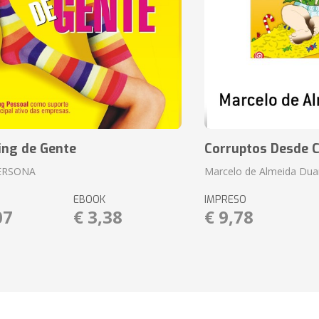
ing de Gente
Corruptos Desde C
ERSONA
Marcelo de Almeida Dua
EBOOK
IMPRESO
07
€ 3,38
€ 9,78