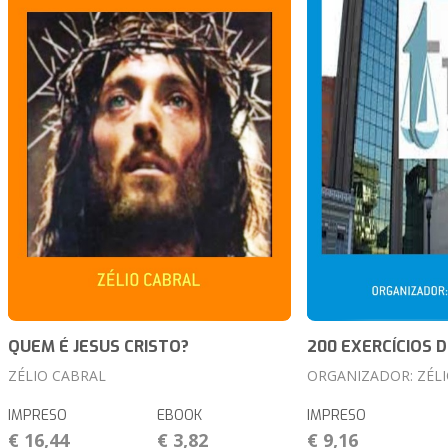
QUEM É JESUS CRISTO?
200 EXERCÍCIOS D
ZÉLIO CABRAL
ORGANIZADOR: ZÉL
IMPRESO
EBOOK
IMPRESO
€ 16,44
€ 3,82
€ 9,16