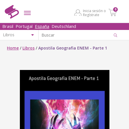
0
Inicia sesión o
Regístrate
Brasil
Portugal
España
Deutschland
Home
/
Libros
/
Apostila Geografia ENEM - Parte 1