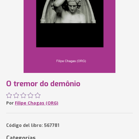
O tremor do demônio
Por
Filipe Chagas (ORG)
Código del libro: 567781
Categorías