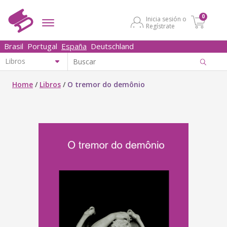
0
Inicia sesión o
Regístrate
Brasil
Portugal
España
Deutschland
Home
/
Libros
/
O tremor do demônio