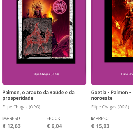
Paimon, o arauto da saúde e da
Goetia - Paimon -
prosperidade
noroeste
Filipe Chagas (ORG)
Filipe Chagas (ORG)
IMPRESO
EBOOK
IMPRESO
€ 12,63
€ 6,04
€ 15,93