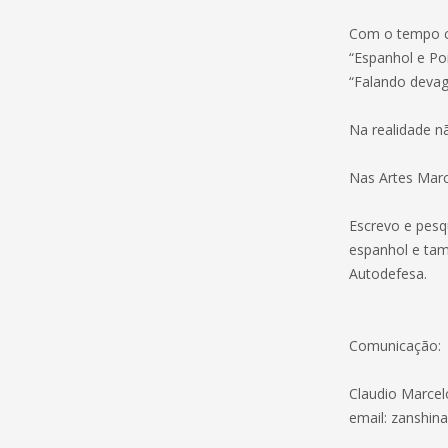
Com o tempo c
“Espanhol e Po
“Falando devag
Na realidade n
Nas Artes Marci
Escrevo e pesq
espanhol e tam
Autodefesa.
Comunicação:
Claudio Marcel
email:
zanshin