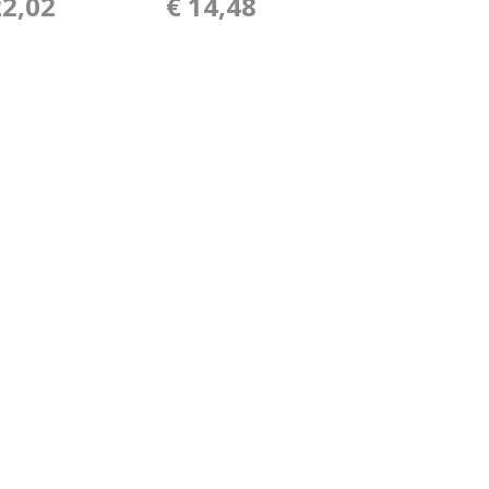
22,02
€ 14,48