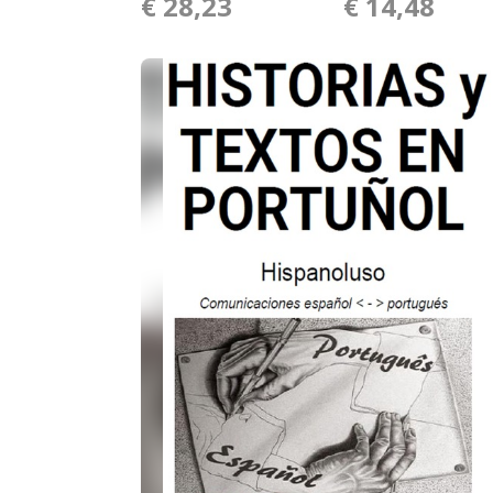
€ 28,23
€ 14,48