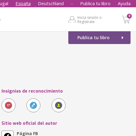
ugal
España
Deutschland
-
Publica tu libro
Ayuda
0
Inicia sesión o
o
Regístrate
Publica tu libro
Insignias de reconocimiento
Sitio web oficial del autor
Página FB