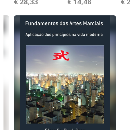
€ 28,33
€ 14,48
€ 