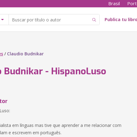
Brasil
Port
Publica tu libr
es
/
Claudio Budnikar
o Budnikar - HispanoLuso
tor
Luso:
alista em línguas mas tive que aprender a me relacionar com
alam e escrevem em português.