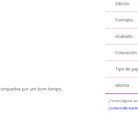
Edición
Formato
Acabado
Coloración
Tipo de pa
Idioma
ua companhia por um bom tempo,
¿Tienes alguna qu
contacto@clubd