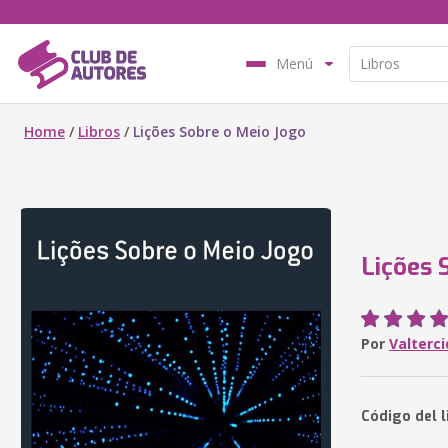
Menú
Home
/
Libros
/
Lições Sobre o Meio Jogo
Lições 
Por
Valterci
Código del l