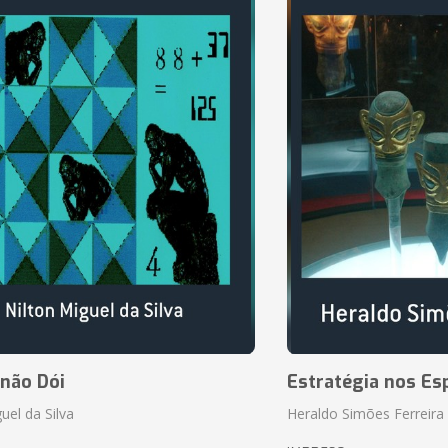
 não Dói
Estratégia nos Es
uel da Silva
Heraldo Simões Ferreira