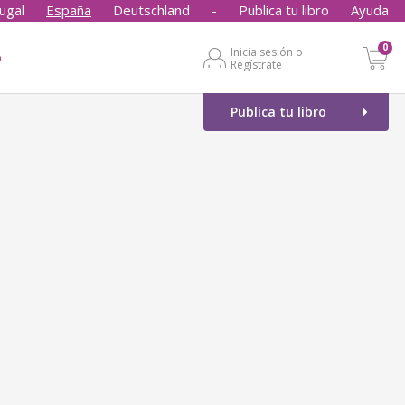
ugal
España
Deutschland
-
Publica tu libro
Ayuda
0
Inicia sesión o
o
Regístrate
Publica tu libro