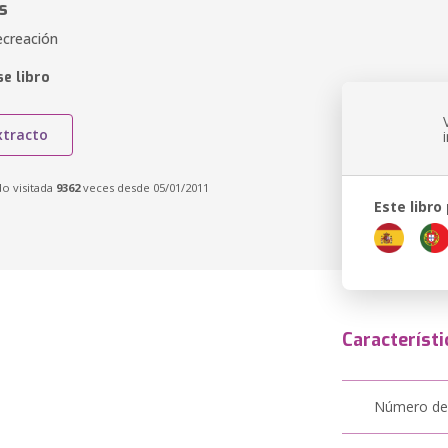
s
ecreación
e libro
xtracto
do visitada
9362
veces desde 05/01/2011
Este libro
Característi
Número de