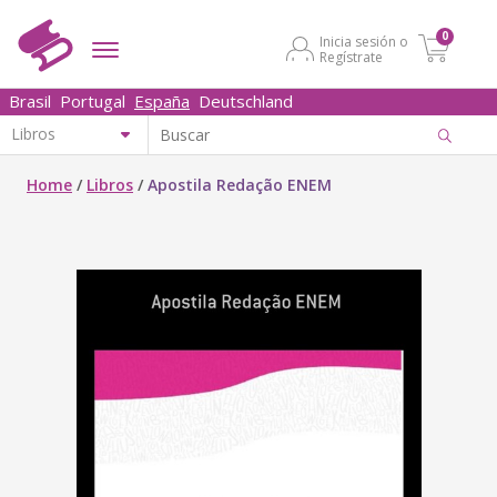
0
Inicia sesión o
Regístrate
Brasil
Portugal
España
Deutschland
Home
/
Libros
/
Apostila Redação ENEM