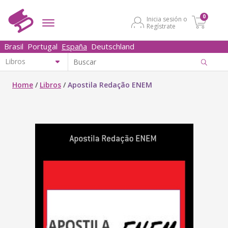
0
Inicia sesión o
Regístrate
Brasil
Portugal
España
Deutschland
Home
/
Libros
/
Apostila Redação ENEM