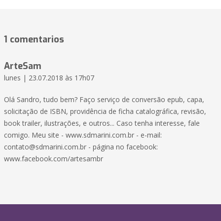
1 comentarios
ArteSam
lunes | 23.07.2018 às 17h07
Olá Sandro, tudo bem? Faço serviço de conversão epub, capa,
solicitação de ISBN, providência de ficha catalográfica, revisão,
book trailer, ilustrações, e outros... Caso tenha interesse, fale
comigo. Meu site - www.sdmarini.com.br - e-mail:
contato@sdmarini.com.br
- página no facebook:
www.facebook.com/artesambr