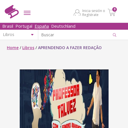
0
Inicia sesión o
Regístrate
Brasil
Portugal
España
Deutschland
Home
/
Libros
/
APRENDENDO A FAZER REDAÇÃO