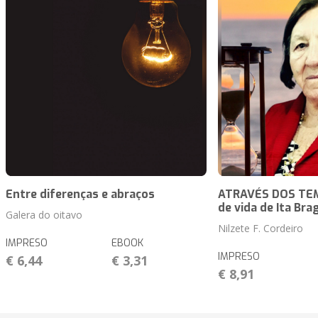
Entre diferenças e abraços
ATRAVÉS DOS TEM
de vida de Ita Bra
Galera do oitavo
Nilzete F. Cordeiro
IMPRESO
EBOOK
IMPRESO
€ 6,44
€ 3,31
€ 8,91