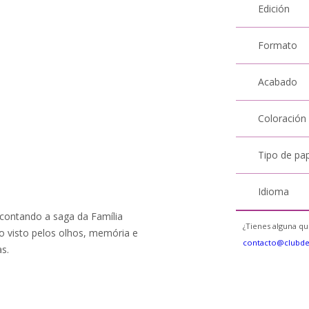
Edición
Formato
Acabado
Coloración
Tipo de pa
Idioma
 contando a saga da Família
¿Tienes alguna qu
do visto pelos olhos, memória e
contacto@clubd
as.