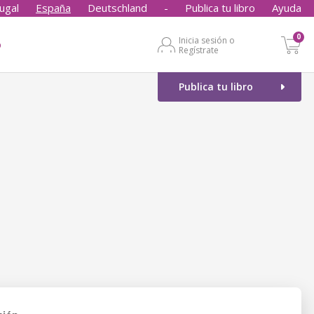
ugal
España
Deutschland
-
Publica tu libro
Ayuda
0
Inicia sesión o
o
Regístrate
Publica tu libro