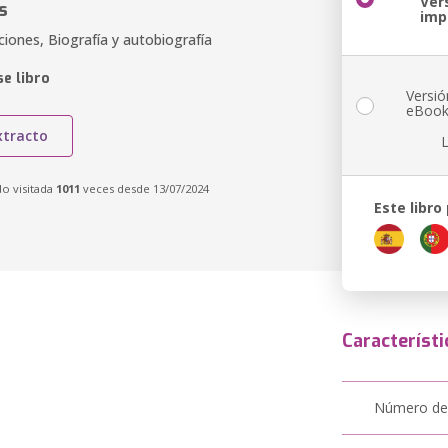
Ver
s
imp
aciones, Biografía y autobiografía
e libro
Versió
eBoo
xtracto
do visitada
1011
veces desde 13/07/2024
Este libro
Característi
Número de