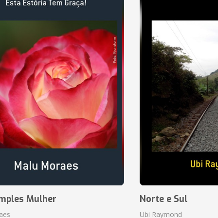
mples Mulher
Norte e Sul
aes
Ubi Raymond