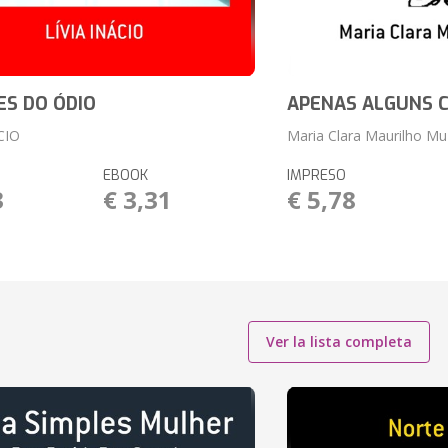
ES DO ÓDIO
APENAS ALGUNS 
CIO
Maria Clara Maurilho Mu
EBOOK
IMPRESO
3
€ 3,31
€ 5,78
Ver la lista completa