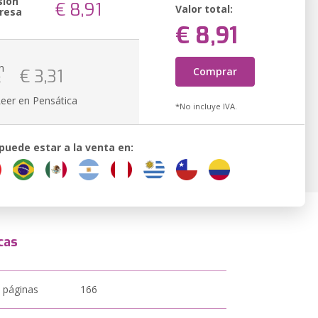
sión
€ 8,91
Valor total:
resa
€ 8,91
n
Comprar
€ 3,31
k
Leer en Pensática
*No incluye IVA.
 puede estar a la venta en:
cas
 páginas
166