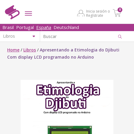
0
Inicia sesión o
Regístrate
Brasil
Portugal
España
Deutschland
Home
/
Libros
/
Apresentando a Etimologia do Djibuti
Com display LCD programado no Arduino