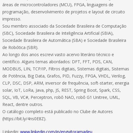
áreas de microcontroladores (MCU), FPGA, linguagens de
programação, desenvolvimento de projetos e layout de circuito
impresso.
Sou membro associado da Sociedade Brasileira de Computação
(SBC), Sociedade Brasileira de Inteligência Artificial (SBIA),
Sociedade Brasileira de Automática (SBA) e Sociedade Brasileira
de Robótica (SBR).
Ao longo dos anos escrevi vasto acervo literário técnico e
científico. Alguns temas abordados: DFT, FFT, PDS, CAN,
MODBUS, LIN, TCP/IP, Filtros digitais, Sistemas digitais, Sistemas
de Potência, Big Data, Grafos, PID, Fuzzy, FPGA, VHDL, Verilog,
CLP, DSC, DSP, ARM, inversor de frequência, soft-starter, energia
solar, IoT, LoRa, Java, php, JS, REST, Spring Boot, Spark, CSS,
SQL, VB, VC#, Perceptron, robô NAO, robô G1 Unitree, UML,
React, dentre outros.
O catálogo completo está publicado no Clube de Autores
(https://bit.ly/4ns0E8Z).
Linkedin:
www.linkedin.com/in/engvitoramadeu