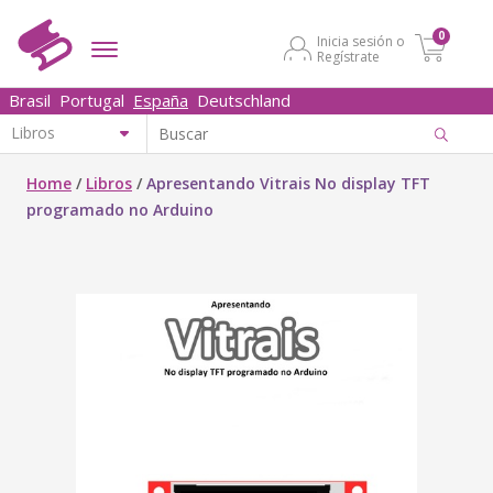
0
Inicia sesión o
Regístrate
Brasil
Portugal
España
Deutschland
Home
/
Libros
/
Apresentando Vitrais No display TFT
programado no Arduino