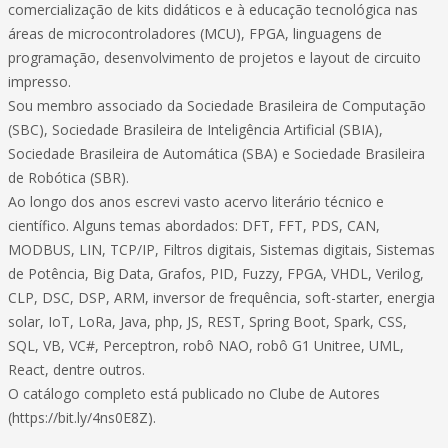
comercialização de kits didáticos e à educação tecnológica nas
áreas de microcontroladores (MCU), FPGA, linguagens de
programação, desenvolvimento de projetos e layout de circuito
impresso.
Sou membro associado da Sociedade Brasileira de Computação
(SBC), Sociedade Brasileira de Inteligência Artificial (SBIA),
Sociedade Brasileira de Automática (SBA) e Sociedade Brasileira
de Robótica (SBR).
Ao longo dos anos escrevi vasto acervo literário técnico e
científico. Alguns temas abordados: DFT, FFT, PDS, CAN,
MODBUS, LIN, TCP/IP, Filtros digitais, Sistemas digitais, Sistemas
de Potência, Big Data, Grafos, PID, Fuzzy, FPGA, VHDL, Verilog,
CLP, DSC, DSP, ARM, inversor de frequência, soft-starter, energia
solar, IoT, LoRa, Java, php, JS, REST, Spring Boot, Spark, CSS,
SQL, VB, VC#, Perceptron, robô NAO, robô G1 Unitree, UML,
React, dentre outros.
O catálogo completo está publicado no Clube de Autores
(https://bit.ly/4ns0E8Z).