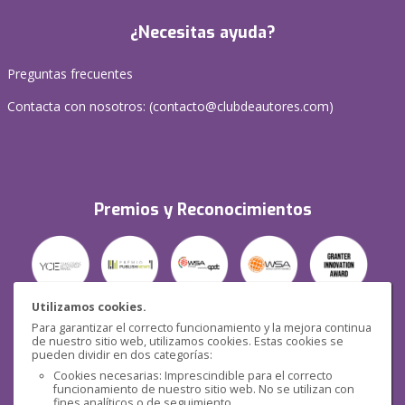
¿Necesitas ayuda?
Preguntas frecuentes
Contacta con nosotros: (
contacto@clubdeautores.com
)
Premios y Reconocimientos
Utilizamos cookies.
Para garantizar el correcto funcionamiento y la mejora continua
Seguridad
de nuestro sitio web, utilizamos cookies. Estas cookies se
pueden dividir en dos categorías:
Cookies necesarias: Imprescindible para el correcto
funcionamiento de nuestro sitio web. No se utilizan con
fines analíticos o de seguimiento.