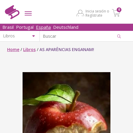
0
Inicia sesión o
Regístrate
Brasil
Portugal
España
Deutschland
Home
/
Libros
/
AS APARÊNCIAS ENGANAM!