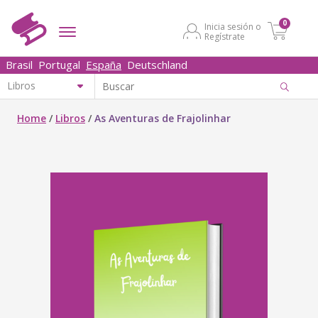
0
Inicia sesión o
Regístrate
Brasil
Portugal
España
Deutschland
Home
/
Libros
/
As Aventuras de Frajolinhar