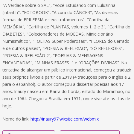
"A Verdade sobre o SAL", "Você Estudando com Luluzinha
(infantil)", "FOTOBOOK", "A cura do CÂNCER", "As diversas
formas de EPILEPSIA e seus tratamentos", "Cartilha da
MEMÓRIA", "Cartilha de PLANTAS, volumes 1, 2 e 3", "Cartilha do
DIABETES", "Colecionadores de MOEDAS, Minidicionário
Numismático", "FOLHAS Super Poderosas", "FLORES do Cerrado
e de outros países", "POESIA & REFLEXÃO", "SÓ REFLEXÕES",
"POESIA & REFLEXÃO 2", "POESIAS & MENSAGENS
ENCANTADAS", "MINHAS FRASES..." e "ORAÇÕES DIVINAS". Na
tentativa de alcançar um público internacional, começou a traduzir
seus próprios livros a partir de 2018 (4 traduções para o inglês e 2
para o espanhol). O autor começou a dissertar poesias aos 17
anos. Inaury nasceu em Barra do Corda, estado do Maranhão, no
ano de 1964. Chegou a Brasília em 1971, onde vive até os dias de
hoje.
Nome do link:
http://inaury97.wixsite.com/webmix