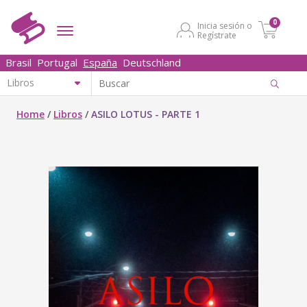
0
Inicia sesión o
Regístrate
Brasil
Portugal
España
Deutschland
Home
/
Libros
/
ASILO LOTUS - PARTE 1