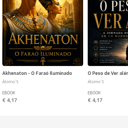
Akhenaton - O Faraó Iluminado
O Peso de Ver al
Átomo´S
Átomo´S
EBOOK
EBOOK
€ 4,17
€ 4,17