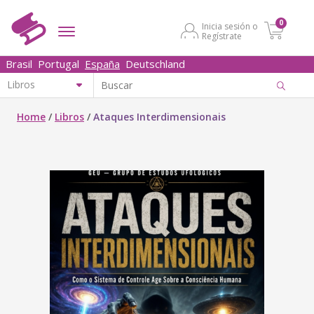
0
Inicia sesión o
Regístrate
Brasil
Portugal
España
Deutschland
Home
/
Libros
/
Ataques Interdimensionais