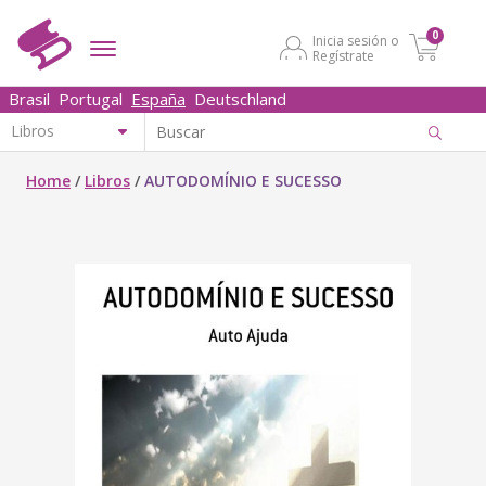
0
Inicia sesión o
Regístrate
Brasil
Portugal
España
Deutschland
Home
/
Libros
/
AUTODOMÍNIO E SUCESSO