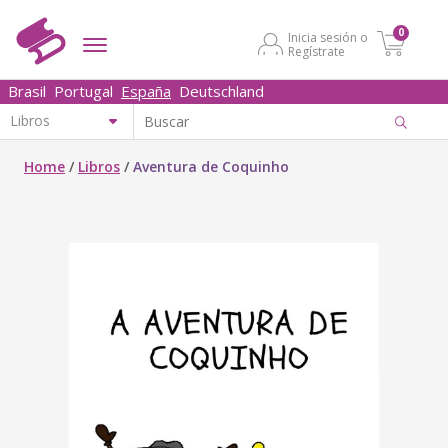
0
Inicia sesión o
Regístrate
Brasil
Portugal
España
Deutschland
Home
/
Libros
/
Aventura de Coquinho