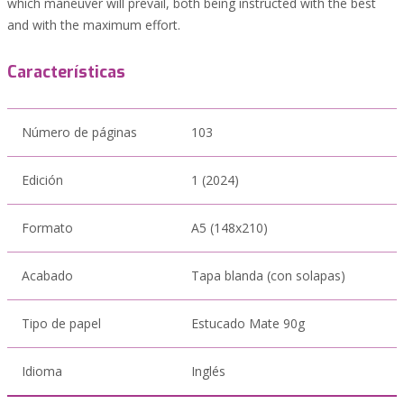
which maneuver will prevail, both being instructed with the best
and with the maximum effort.
Características
Número de páginas
103
Edición
1 (2024)
Formato
A5 (148x210)
Acabado
Tapa blanda (con solapas)
Tipo de papel
Estucado Mate 90g
Idioma
Inglés