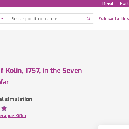
Brasil
Port
Publica tu libr
f Kolin, 1757, in the Seven
War
al simulation
eraque Kiffer