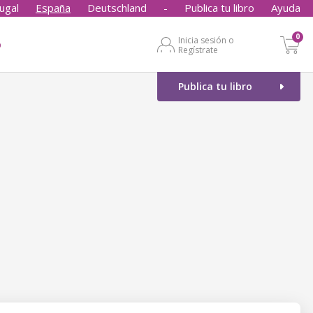
ugal
España
Deutschland
-
Publica tu libro
Ayuda
0
Inicia sesión o
o
Regístrate
Publica tu libro