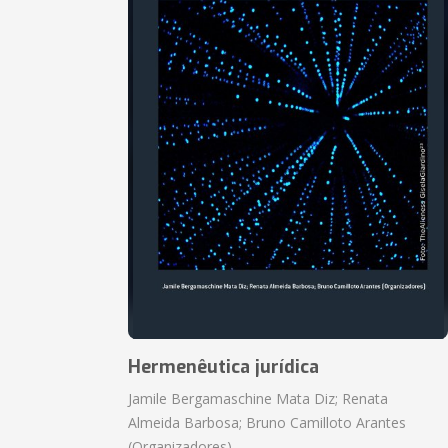
Hermenêutica jurídica
Jamile Bergamaschine Mata Diz; Renata
Almeida Barbosa; Bruno Camilloto Arantes
(Organizadores)