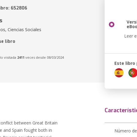
libro: 652806
s
Vers
eBo
gos, Ciencias Sociales
Leer e
e libro
do visitada
2411
veces desde 08/03/2024
Este libro
Característi
onflict between Great Britain
ce and Spain fought both in
Número de