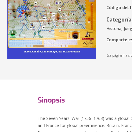
Código del 
Categoría
Historia, Jue
Comparte es
Esa página ha si
Sinopsis
The Seven Years' War (1756–1763) was a global c
and France for global preeminence. Britain, Fran