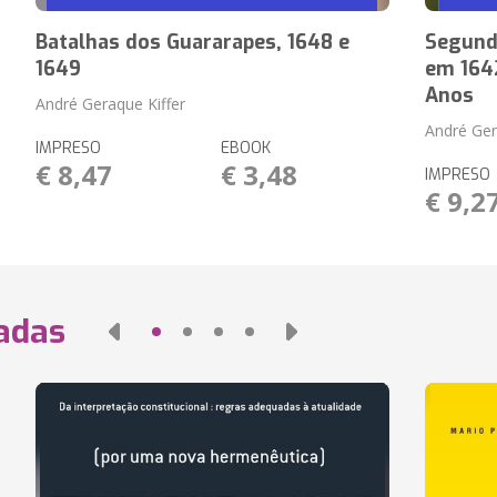
Batalhas dos Guararapes, 1648 e
Segunda
1649
em 1642
Anos
André Geraque Kiffer
André Ger
IMPRESO
EBOOK
€ 8,47
€ 3,48
IMPRESO
€ 9,2
nadas