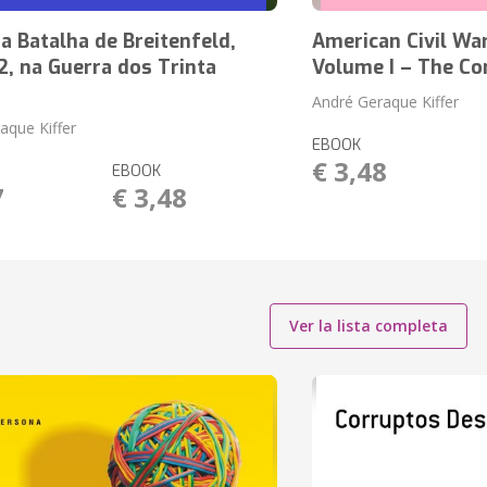
 Batalha de Breitenfeld,
American Civil War
, na Guerra dos Trinta
Volume I – The Co
André Geraque Kiffer
aque Kiffer
EBOOK
€ 3,48
EBOOK
7
€ 3,48
Ver la lista completa