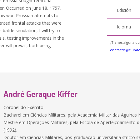
 Prussia sought territorial
er. Occurred on June 18, 1757,
Edición
 this war. Prussian attempts to
ented frontal attacks that were
Idioma
battle simulation, I will try to
ysis, testing improvements in the
¿Tienes alguna qu
 will prevail, both being
contacto@clubd
André Geraque Kiffer
Coronel do Exército.
Bacharel em Ciências Militares, pela Academia Militar das Agulhas 
Mestre em Operações Militares, pela Escola de Aperfeiçoamento de O
(1992).
Doutor em Ciências Militares, pós-graduação universitária stricto