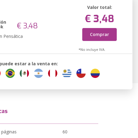
Valor total:
€ 3,48
ión
€ 3,48
ok
Comprar
n Pensática
*No incluye IVA.
 puede estar a la venta en:
cas
 páginas
60