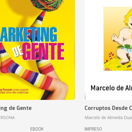
ing de Gente
Corruptos Desde C
ERSONA
Marcelo de Almeida Dua
EBOOK
IMPRESO