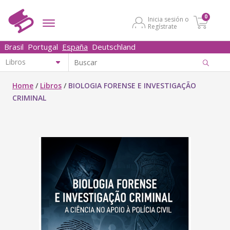
0
Inicia sesión o
Regístrate
Brasil
Portugal
España
Deutschland
Home
/
Libros
/
BIOLOGIA FORENSE E INVESTIGAÇÃO
CRIMINAL