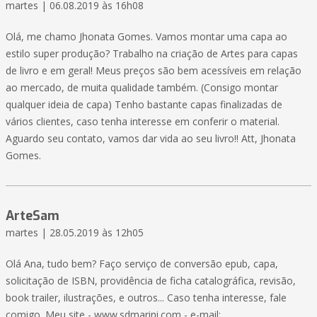
martes | 06.08.2019 às 16h08
Olá, me chamo Jhonata Gomes. Vamos montar uma capa ao
estilo super produção? Trabalho na criação de Artes para capas
de livro e em geral! Meus preços são bem acessíveis em relação
ao mercado, de muita qualidade também. (Consigo montar
qualquer ideia de capa) Tenho bastante capas finalizadas de
vários clientes, caso tenha interesse em conferir o material.
Aguardo seu contato, vamos dar vida ao seu livro!! Att, Jhonata
Gomes.
ArteSam
martes | 28.05.2019 às 12h05
Olá Ana, tudo bem? Faço serviço de conversão epub, capa,
solicitação de ISBN, providência de ficha catalográfica, revisão,
book trailer, ilustrações, e outros... Caso tenha interesse, fale
comigo. Meu site - www.sdmarini.com - e-mail: