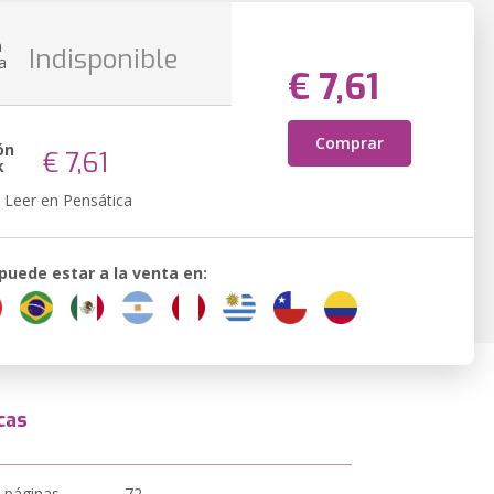
n
Indisponible
a
€ 7,61
Comprar
ón
€ 7,61
k
Leer en Pensática
 puede estar a la venta en:
cas
 páginas
72