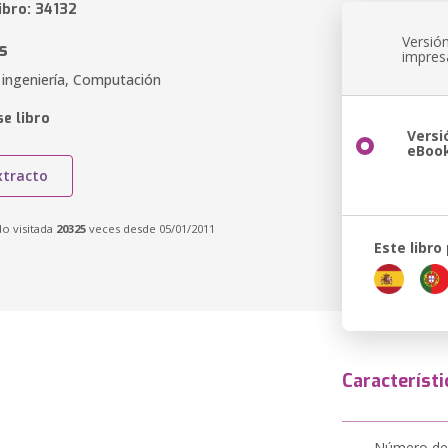
ibro: 34132
Versió
s
impres
 ingeniería, Computación
e libro
Versi
eBoo
xtracto
do visitada
20325
veces desde 05/01/2011
Este libro
Característi
Número de