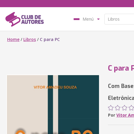
Menú
Home
/
Libros
/
C para PC
C para 
Com Base 
Eletrônic
Por
Vitor A