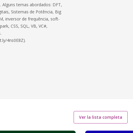
ico. Alguns temas abordados: DFT,
itais, Sistemas de Potência, Big
, inversor de frequência, soft-
 Spark, CSS, SQL, VB, VC#,
.
t.ly/4ns0E8Z).
Ver la lista completa