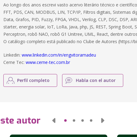
Ao longo dos anos escrevi vasto acervo literário técnico e científ
FFT, PDS, CAN, MODBUS, LIN, TCP/IP, Filtros digitais, Sistemas dig
Data, Grafos, PID, Fuzzy, FPGA, VHDL, Verilog, CLP, DSC, DSP, ARM
starter, energia solar, IoT, LoRa, Java, php, JS, REST, Spring Boot,
Perceptron, robô NAO, robô G1 Unitree, UML, React, dentre outros
O catálogo completo está publicado no Clube de Autores (https://bi
Linkedin:
www.linkedin.com/in/engvitoramadeu
Cerne Tec:
www.cerne-tec.com.br
Perfil completo
Habla con el autor
este autor