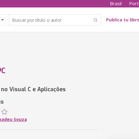
Brasil
Port
Publica tu libr
PC
no Visual C e Aplicações
as
madeu Souza