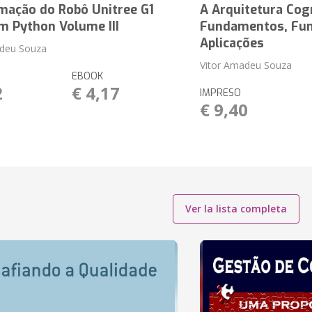
mação do Robô Unitree G1
A Arquitetura Cog
m Python Volume III
Fundamentos, Fun
Aplicações
adeu Souza
Vitor Amadeu Souza
EBOOK
2
€ 4,17
IMPRESO
€ 9,40
Ver la lista completa