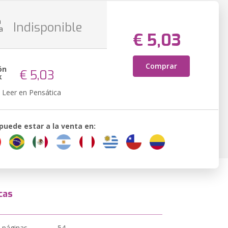
n
Indisponible
a
€ 5,03
Comprar
ón
€ 5,03
k
Leer en Pensática
 puede estar a la venta en:
cas
 páginas
54