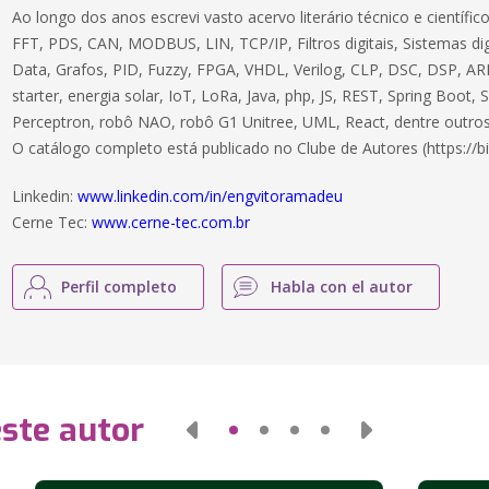
Ao longo dos anos escrevi vasto acervo literário técnico e científ
FFT, PDS, CAN, MODBUS, LIN, TCP/IP, Filtros digitais, Sistemas dig
Data, Grafos, PID, Fuzzy, FPGA, VHDL, Verilog, CLP, DSC, DSP, ARM
starter, energia solar, IoT, LoRa, Java, php, JS, REST, Spring Boot,
Perceptron, robô NAO, robô G1 Unitree, UML, React, dentre outros
O catálogo completo está publicado no Clube de Autores (https://bi
Linkedin:
www.linkedin.com/in/engvitoramadeu
Cerne Tec:
www.cerne-tec.com.br
Perfil completo
Habla con el autor
este autor