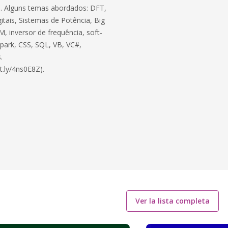
ico. Alguns temas abordados: DFT,
itais, Sistemas de Potência, Big
, inversor de frequência, soft-
 Spark, CSS, SQL, VB, VC#,
.
t.ly/4ns0E8Z).
Ver la lista completa