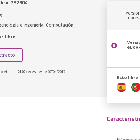
libro: 232304
Versió
s
impres
ecnología e ingeniería, Computación
e libro
Versi
eBoo
xtracto
do visitada
2190
veces desde 07/04/2017
Este libro
Característi
Número de