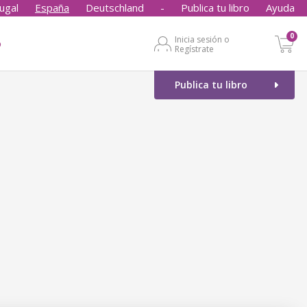
ugal
España
Deutschland
-
Publica tu libro
Ayuda
0
Inicia sesión o
o
Regístrate
Publica tu libro