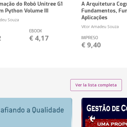
mação do Robô Unitree G1
A Arquitetura Cog
m Python Volume III
Fundamentos, Fun
Aplicações
adeu Souza
Vitor Amadeu Souza
EBOOK
2
€ 4,17
IMPRESO
€ 9,40
Ver la lista completa