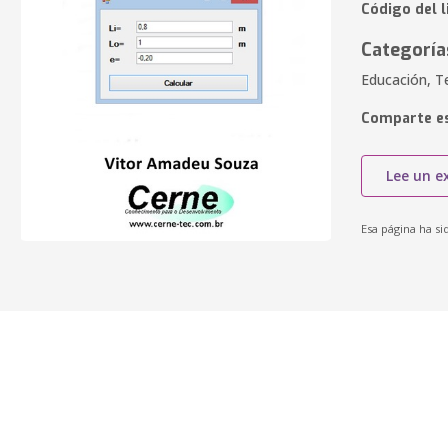
Código del 
Categoría
Educación, T
Comparte es
Lee un e
Esa página ha si