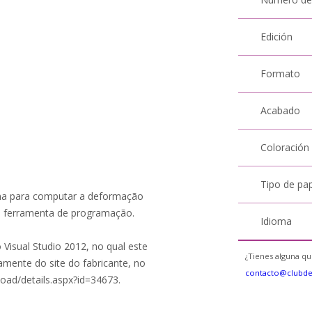
Edición
Formato
Acabado
Coloración
Tipo de pa
ama para computar a deformação
o ferramenta de programação.
Idioma
Visual Studio 2012, no qual este
¿Tienes alguna qu
amente do site do fabricante, no
contacto@clubd
ad/details.aspx?id=34673.