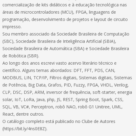
comercialização de kits didáticos e à educação tecnológica nas
áreas de microcontroladores (MCU), FPGA, linguagens de
programação, desenvolvimento de projetos e layout de circuito
impresso.
Sou membro associado da Sociedade Brasileira de Computação
(SBC), Sociedade Brasileira de Inteligência Artificial (SBIA),
Sociedade Brasileira de Automática (SBA) e Sociedade Brasileira
de Robótica (SBR).
Ao longo dos anos escrevi vasto acervo literário técnico e
científico. Alguns temas abordados: DFT, FFT, PDS, CAN,
MODBUS, LIN, TCP/IP, Filtros digitais, Sistemas digitais, Sistemas
de Potência, Big Data, Grafos, PID, Fuzzy, FPGA, VHDL, Verilog,
CLP, DSC, DSP, ARM, inversor de frequência, soft-starter, energia
solar, IoT, LoRa, Java, php, JS, REST, Spring Boot, Spark, CSS,
SQL, VB, VC#, Perceptron, robô NAO, robô G1 Unitree, UML,
React, dentre outros.
O catálogo completo está publicado no Clube de Autores
(https://bit.ly/4ns0E8Z).