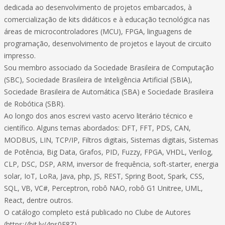
dedicada ao desenvolvimento de projetos embarcados, à
comercialização de kits didáticos e à educação tecnológica nas
áreas de microcontroladores (MCU), FPGA, linguagens de
programação, desenvolvimento de projetos e layout de circuito
impresso.
Sou membro associado da Sociedade Brasileira de Computação
(SBC), Sociedade Brasileira de Inteligência Artificial (SBIA),
Sociedade Brasileira de Automática (SBA) e Sociedade Brasileira
de Robótica (SBR).
Ao longo dos anos escrevi vasto acervo literário técnico e
científico. Alguns temas abordados: DFT, FFT, PDS, CAN,
MODBUS, LIN, TCP/IP, Filtros digitais, Sistemas digitais, Sistemas
de Potência, Big Data, Grafos, PID, Fuzzy, FPGA, VHDL, Verilog,
CLP, DSC, DSP, ARM, inversor de frequência, soft-starter, energia
solar, IoT, LoRa, Java, php, JS, REST, Spring Boot, Spark, CSS,
SQL, VB, VC#, Perceptron, robô NAO, robô G1 Unitree, UML,
React, dentre outros.
O catálogo completo está publicado no Clube de Autores
(https://bit.ly/4ns0E8Z).