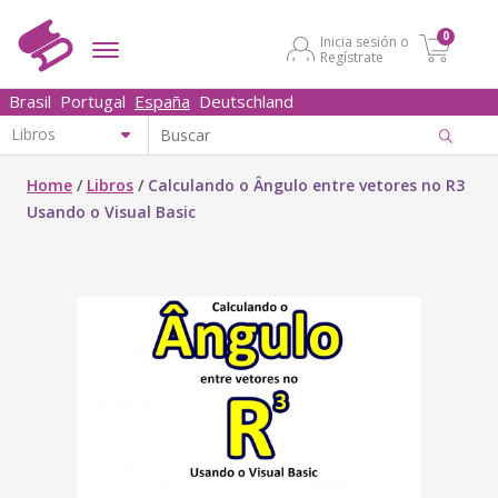
0
Inicia sesión o
Regístrate
Brasil
Portugal
España
Deutschland
Home
/
Libros
/
Calculando o Ângulo entre vetores no R3
Usando o Visual Basic