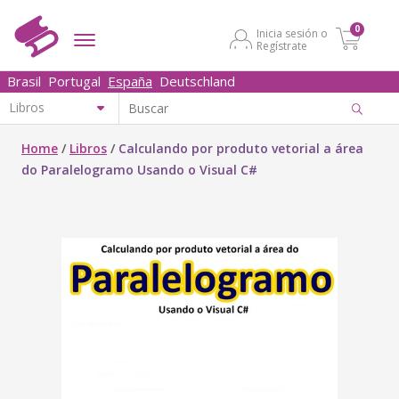
0
Inicia sesión o
Regístrate
Brasil
Portugal
España
Deutschland
Home
/
Libros
/
Calculando por produto vetorial a área
do Paralelogramo Usando o Visual C#