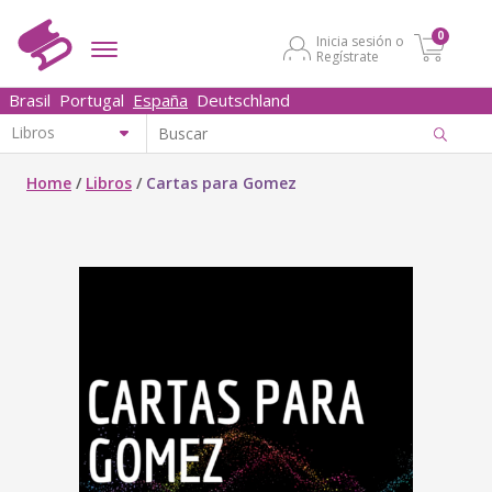
0
Inicia sesión o
Regístrate
Brasil
Portugal
España
Deutschland
Home
/
Libros
/
Cartas para Gomez