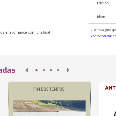
Edición
Idioma
¿Tienes alguna qu
amos em romance com um final
contacto@clubd
nadas