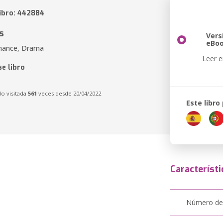
libro: 442884
s
Vers
eBo
omance, Drama
Leer e
e libro
do visitada
561
veces desde 20/04/2022
Este libro
Característi
Número de