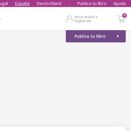
ugal
España
Deutschland
-
Publica tu libro
Ayuda
0
Inicia sesión o
o
Regístrate
Publica tu libro