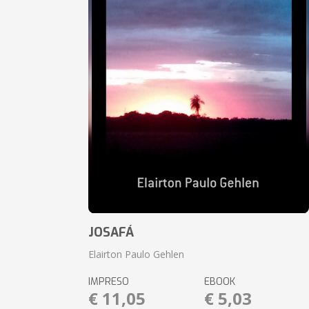
JOSAFÁ
Elairton Paulo Gehlen
IMPRESO
EBOOK
€ 11,05
€ 5,03