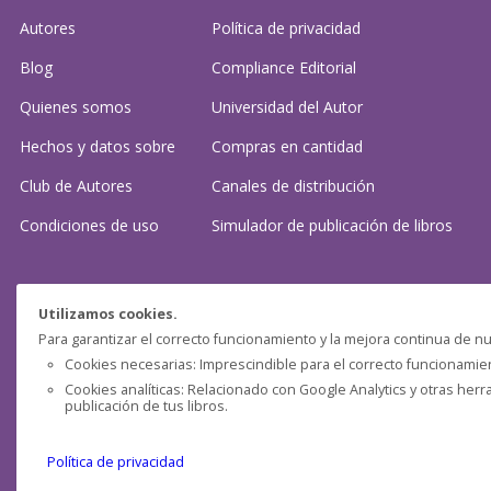
Autores
Política de privacidad
Blog
Compliance Editorial
Quienes somos
Universidad del Autor
Hechos y datos sobre
Compras en cantidad
Club de Autores
Canales de distribución
Condiciones de uso
Simulador de publicación
de libros
¿Necesitas ayuda?
Utilizamos cookies.
Para garantizar el correcto funcionamiento y la mejora continua de nu
Preguntas frecuentes
Cookies necesarias: Imprescindible para el correcto funcionamient
Cookies analíticas: Relacionado con Google Analytics y otras herr
Contacta con nosotros: (
contacto@clubdeautores.com
)
publicación de tus libros.
Política de privacidad
Pensática Lda., Número de Identificação Fiscal 517215560