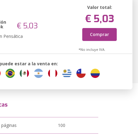
Valor total:
€ 5,03
ión
€ 5,03
ok
Comprar
n Pensática
*No incluye IVA.
 puede estar a la venta en:
cas
 páginas
100