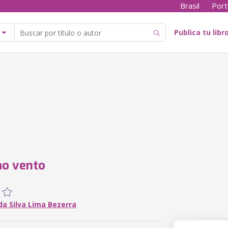
Brasil
Port
Publica tu libr
ao vento
da Silva Lima Bezerra