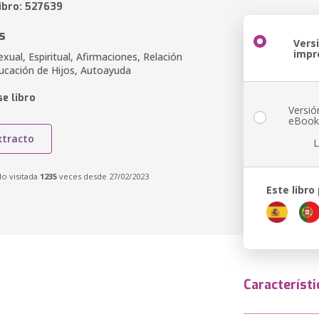
libro: 527639
s
Vers
impr
exual, Espiritual, Afirmaciones, Relación
ucación de Hijos, Autoayuda
e libro
Versió
eBoo
xtracto
L
do visitada
1235
veces desde 27/02/2023
Este libro
Característi