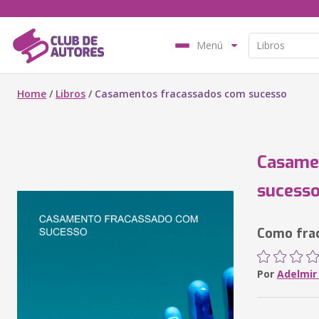
Menú
Home
/
Libros
/
Casamentos fracassados com sucesso
Casame
sucess
Como frac
Por
Adelmir