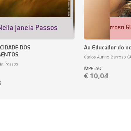
CIDADE DOS
Ao Educador do no
MENTOS
Carlos Aurino Barroso 
eia Passos
IMPRESO
€ 10,04
8