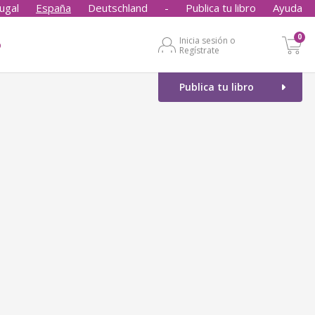
ugal
España
Deutschland
-
Publica tu libro
Ayuda
0
Inicia sesión o
o
Regístrate
Publica tu libro