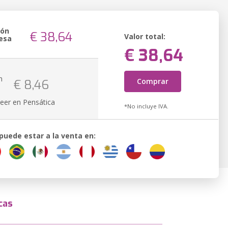
ión
€ 38,64
Valor total:
esa
€ 38,64
n
Comprar
€ 8,46
k
eer en Pensática
*No incluye IVA.
 puede estar a la venta en:
cas