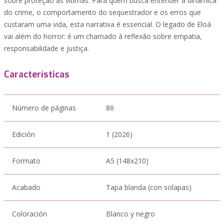
sobre proteção às vítimas. Para quem busca entender a dinâmica
do crime, o comportamento do sequestrador e os erros que
custaram uma vida, esta narrativa é essencial. O legado de Eloá
vai além do horror: é um chamado à reflexão sobre empatia,
responsabilidade e justiça.
Características
Número de páginas
86
Edición
1 (2026)
Formato
A5 (148x210)
Acabado
Tapa blanda (con solapas)
Coloración
Blanco y negro