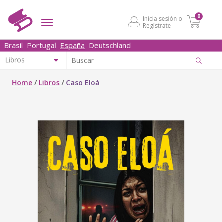
0
Inicia sesión o
Regístrate
Brasil
Portugal
España
Deutschland
Home
/
Libros
/
Caso Eloá