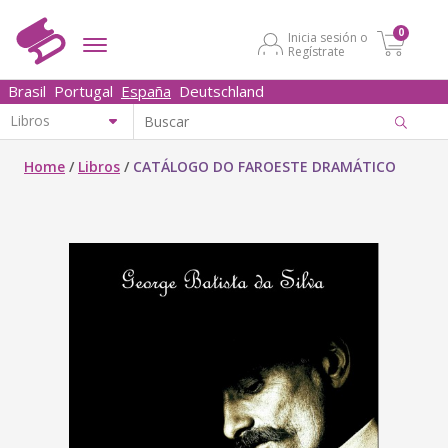
0
Inicia sesión o
Regístrate
Brasil
Portugal
España
Deutschland
Home
/
Libros
/
CATÁLOGO DO FAROESTE DRAMÁTICO