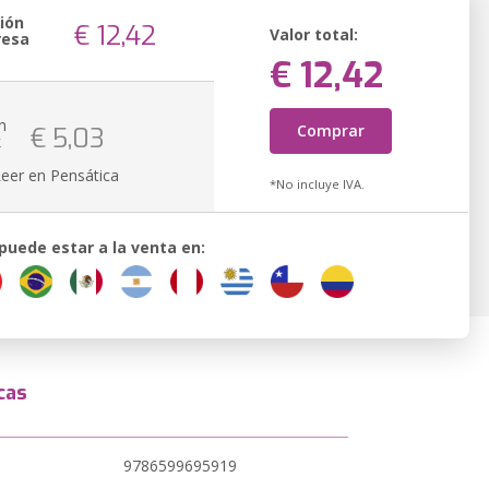
ión
€ 12,42
Valor total:
resa
€ 12,42
n
Comprar
€ 5,03
k
Leer en Pensática
*No incluye IVA.
 puede estar a la venta en:
cas
9786599695919