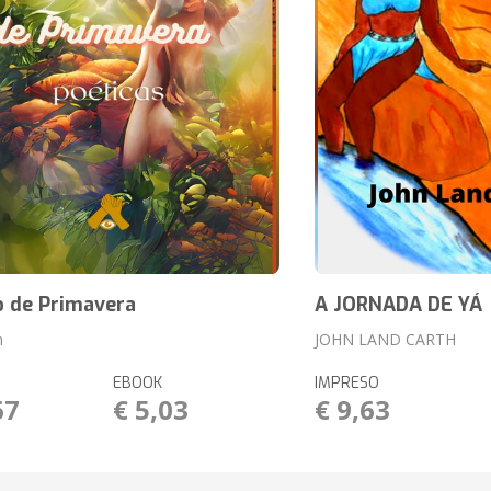
o de Primavera
A JORNADA DE YÁ
h
JOHN LAND CARTH
EBOOK
IMPRESO
67
€ 5,03
€ 9,63