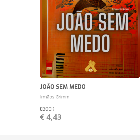
JOÃO SEM MEDO
Irmãos Grimm
EBOOK
€ 4,43