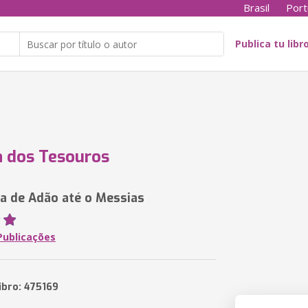
Brasil
Port
Publica tu libr
 dos Tesouros
va de Adão até o Messias
Publicações
ibro: 475169