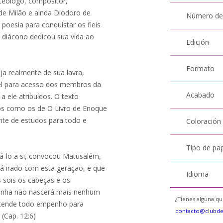
, teólogo, compositor,
de Milão e ainda Diodoro de
Número de
 poesia para conquistar os fieis
diácono dedicou sua vida ao
Edición
Formato
a realmente de sua lavra,
el para acesso dos membros da
Acabado
a ele atribuídos. O texto
fos como os de O Livro de Enoque
onte de estudos para todo e
Coloración
Tipo de pa
-lo a si, convocou Matusalém,
tá irado com esta geração, e que
Idioma
 sois os cabeças e os
anha não nascerá mais nenhum
¿Tienes alguna qu
 tende todo empenho para
contacto@clubd
 (Cap. 12:6)