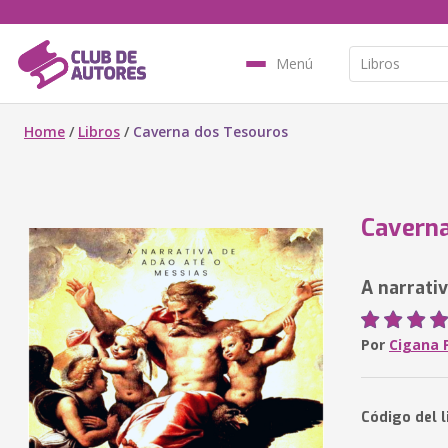
Menú
Home
/
Libros
/
Caverna dos Tesouros
Caverna
A narrati
Por
Cigana 
Código del l