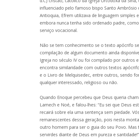
d.C) cristão, católico da Igreja Ortodoxa da Síria
influenciado pelo famoso bispo Santo Ambrósio 
Antioquia, Efrem utilizava de linguagem simples e
embora nunca tenha sido ordenado padre, como 
serviço vocacional.
Não se tem conhecimento se o texto apócrifo sej
compilação de algum documento ainda disponív
Igreja no século IV ou foi compilado por outros e 
encontra similaridade com outros textos apócri
e o Livro de Melquisedec, entre outros, sendo f
qualquer interessado, religioso ou não.
Quando Enoque percebeu que Deus queria chamá
Lamech e Noé, e falou-lhes: “Eu sei que Deus es
recairá sobre ela uma sentença sem piedade. Vós
remanescentes dessa geração, pois nesta mont
outro homem para ser o guia do seu Povo. Mas
servirdes diante de Deus em pureza e santidade!”