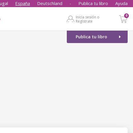
ugal
España
Deutschland
-
Publica tu libro
Ayuda
0
Inicia sesión o
o
Regístrate
Publica tu libro