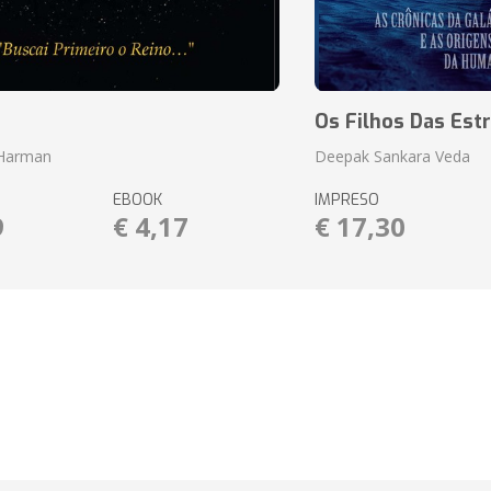
o
Os Filhos Das Estr
 Harman
Deepak Sankara Veda
EBOOK
IMPRESO
9
€ 4,17
€ 17,30