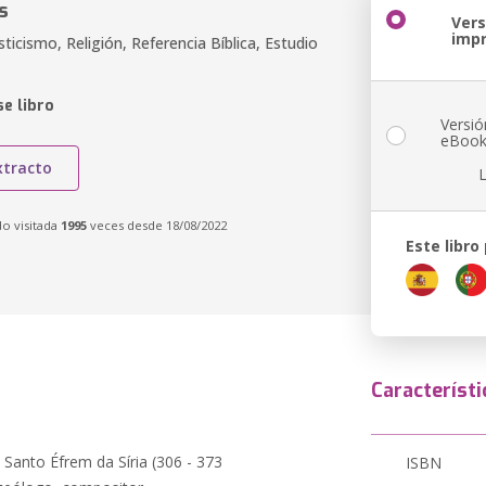
s
Vers
imp
sticismo, Religión, Referencia Bíblica, Estudio
e libro
Versió
eBoo
xtracto
do visitada
1995
veces desde 18/08/2022
Este libro
Característi
a Santo Éfrem da Síria (306 - 373
ISBN