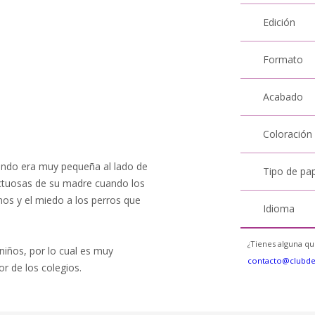
Edición
Formato
Acabado
Coloración
uando era muy pequeña al lado de
Tipo de pa
ectuosas de su madre cuando los
s y el miedo a los perros que
Idioma
¿Tienes alguna qu
 niños, por lo cual es muy
contacto@clubd
tor de los colegios.