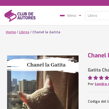
Menú
Home
/
Libros
/
Chanel la Gatita
Chanel 
Gatita Ch
Por
Sandra 
Código del l