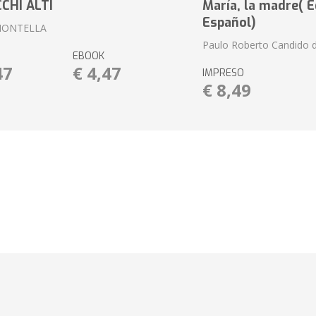
CCHI ALTI
María, la madre( E
Español)
MONTELLA
Paulo Roberto Candido 
EBOOK
47
€ 4,47
IMPRESO
€ 8,49