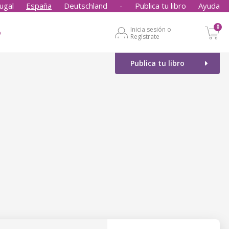
ugal
España
Deutschland
-
Publica tu libro
Ayuda
0
Inicia sesión o
o
Regístrate
Publica tu libro