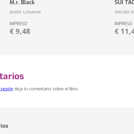
M.r. Black
SUI TA
Jenifer Lohainne
MAURA 
IMPRESO
IMPRESO
€ 9,48
€ 11,
arios
e sesión
deja tu comentario sobre el libro.
ios