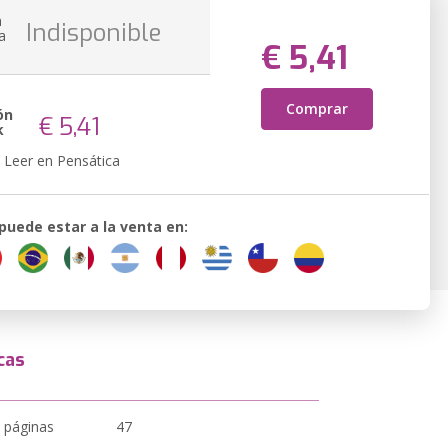
n
Indisponible
a
€ 5,41
Comprar
ón
€ 5,41
k
Leer en Pensática
 puede estar a la venta en:
cas
 páginas
47