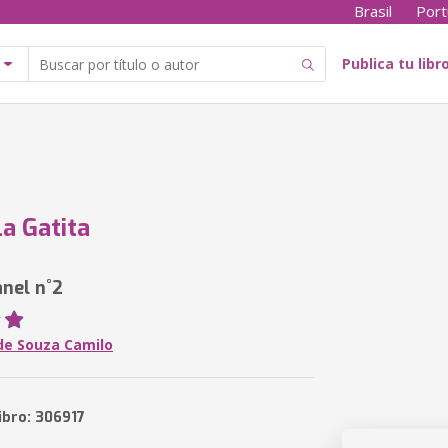
Brasil
Port
Publica tu libr
la Gatita
anel n˚2
de Souza Camilo
ibro: 306917