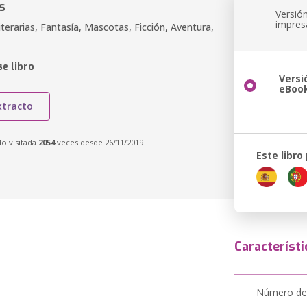
s
Versió
impres
iterarias, Fantasía, Mascotas, Ficción, Aventura,
e libro
Versi
eBoo
xtracto
do visitada
2054
veces desde 26/11/2019
Este libro
Característi
Número de