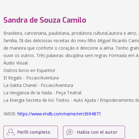
Sandra de Souza Camilo
Brasileira, canceriana, paulistana, produtora cultural,autora e atriz
família, fã das deliciosas receitas do meu filho Miguel Ricardo Cam
de maneira que conforte o coração e direcione a alma. Tenho grati
ouvir os outros. Três palavras: disciplina sem regras Formada em A
Áudio Visual.
Outros livros en Espanhol
El Regalo - Ficcao/Aventura
La Gatita Chanel - Ficcao/Aventura
La Venganza de la Hada - Peça Teatral
La Energia Secreta de los Textos - Auto Ajuda / Empoderamento d
IMDB:
https://www.imdb.com/name/nm3694871
Perfil completo
Habla con el autor