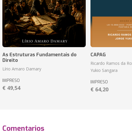
As Estruturas Fundamentais do
CAPAG
Direito
Ricardo Ramos da Roc
Lírio Amaro Damary
Yukio Sangara
IMPRESO
IMPRESO
€ 49,54
€ 64,20
Comentarios