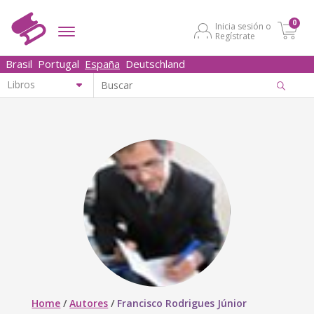
0
Inicia sesión o
Regístrate
Brasil
Portugal
España
Deutschland
Home
/
Autores
/
Francisco Rodrigues Júnior