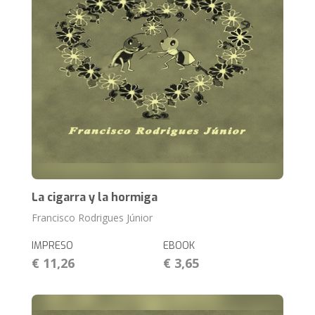
La cigarra y la hormiga
Francisco Rodrigues Júnior
IMPRESO
EBOOK
€ 11,26
€ 3,65