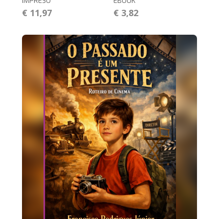
IMPRESO
EBOOK
€ 11,97
€ 3,82