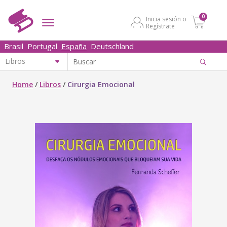
0
Inicia sesión o
Regístrate
Brasil
Portugal
España
Deutschland
Home
/
Libros
/
Cirurgia Emocional