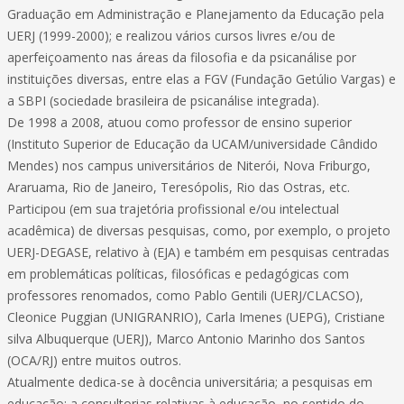
Graduação em Administração e Planejamento da Educação pela
UERJ (1999-2000); e realizou vários cursos livres e/ou de
aperfeiçoamento nas áreas da filosofia e da psicanálise por
instituições diversas, entre elas a FGV (Fundação Getúlio Vargas) e
a SBPI (sociedade brasileira de psicanálise integrada).
De 1998 a 2008, atuou como professor de ensino superior
(Instituto Superior de Educação da UCAM/universidade Cândido
Mendes) nos campus universitários de Niterói, Nova Friburgo,
Araruama, Rio de Janeiro, Teresópolis, Rio das Ostras, etc.
Participou (em sua trajetória profissional e/ou intelectual
acadêmica) de diversas pesquisas, como, por exemplo, o projeto
UERJ-DEGASE, relativo à (EJA) e também em pesquisas centradas
em problemáticas políticas, filosóficas e pedagógicas com
professores renomados, como Pablo Gentili (UERJ/CLACSO),
Cleonice Puggian (UNIGRANRIO), Carla Imenes (UEPG), Cristiane
silva Albuquerque (UERJ), Marco Antonio Marinho dos Santos
(OCA/RJ) entre muitos outros.
Atualmente dedica-se à docência universitária; a pesquisas em
educação; a consultorias relativas à educação, no sentido do