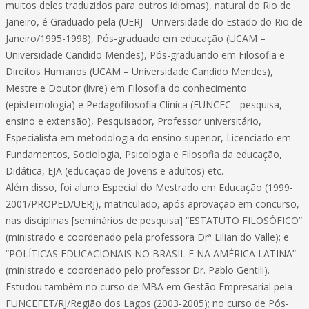
muitos deles traduzidos para outros idiomas), natural do Rio de
Janeiro, é Graduado pela (UERJ - Universidade do Estado do Rio de
Janeiro/1995-1998), Pós-graduado em educação (UCAM –
Universidade Candido Mendes), Pós-graduando em Filosofia e
Direitos Humanos (UCAM – Universidade Candido Mendes),
Mestre e Doutor (livre) em Filosofia do conhecimento
(epistemologia) e Pedagofilosofia Clínica (FUNCEC - pesquisa,
ensino e extensão), Pesquisador, Professor universitário,
Especialista em metodologia do ensino superior, Licenciado em
Fundamentos, Sociologia, Psicologia e Filosofia da educação,
Didática, EJA (educação de Jovens e adultos) etc.
Além disso, foi aluno Especial do Mestrado em Educação (1999-
2001/PROPED/UERJ), matriculado, após aprovação em concurso,
nas disciplinas [seminários de pesquisa] “ESTATUTO FILOSÓFICO”
(ministrado e coordenado pela professora Drª Lilian do Valle); e
“POLÍTICAS EDUCACIONAIS NO BRASIL E NA AMÉRICA LATINA”
(ministrado e coordenado pelo professor Dr. Pablo Gentili).
Estudou também no curso de MBA em Gestão Empresarial pela
FUNCEFET/RJ/Região dos Lagos (2003-2005); no curso de Pós-