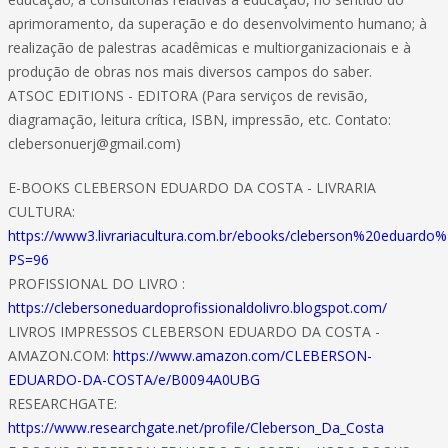
aprimoramento, da superação e do desenvolvimento humano; à
realização de palestras acadêmicas e multiorganizacionais e à
produção de obras nos mais diversos campos do saber.
ATSOC EDITIONS - EDITORA (Para serviços de revisão,
diagramação, leitura crítica, ISBN, impressão, etc. Contato:
clebersonuerj@gmail.com
)
E-BOOKS CLEBERSON EDUARDO DA COSTA - LIVRARIA
CULTURA:
https://www3.livrariacultura.com.br/ebooks/cleberson%20eduard
PS=96
PROFISSIONAL DO LIVRO :
https://clebersoneduardoprofissionaldolivro.blogspot.com/
LIVROS IMPRESSOS CLEBERSON EDUARDO DA COSTA -
AMAZON.COM:
https://www.amazon.com/CLEBERSON-
EDUARDO-DA-COSTA/e/B0094A0UBG
RESEARCHGATE:
https://www.researchgate.net/profile/Cleberson_Da_Costa