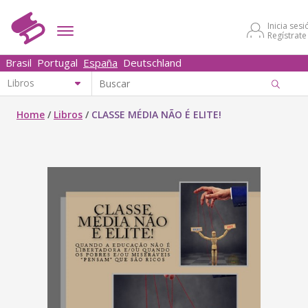
Inicia sesi
Regístrate
Brasil
Portugal
España
Deutschland
Home
/
Libros
/
CLASSE MÉDIA NÃO É ELITE!