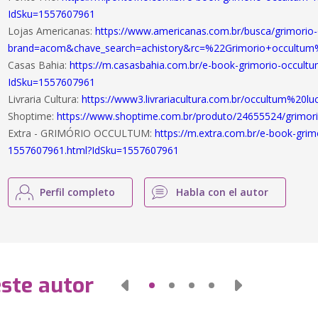
IdSku=1557607961
Lojas Americanas:
https://www.americanas.com.br/busca/grimorio
brand=acom&chave_search=achistory&rc=%22Grimorio+occultu
Casas Bahia:
https://m.casasbahia.com.br/e-book-grimorio-occult
IdSku=1557607961
Livraria Cultura:
https://www3.livrariacultura.com.br/occultum%20luc
Shoptime:
https://www.shoptime.com.br/produto/24655524/grimor
Extra - GRIMÓRIO OCCULTUM:
https://m.extra.com.br/e-book-grim
1557607961.html?IdSku=1557607961
Perfil completo
Habla con el autor
este autor