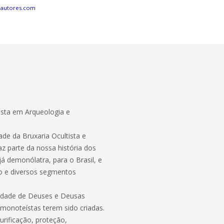
eautores.com
ista em Arqueologia e
de da Bruxaria Ocultista e
az parte da nossa história dos
á demonólatra, para o Brasil, e
io e diversos segmentos
rdade de Deuses e Deusas
 monoteístas terem sido criadas.
urificação, proteção,