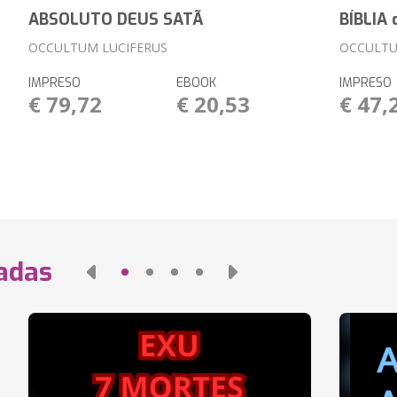
ABSOLUTO DEUS SATÃ
BÍBLIA
OCCULTUM LUCIFERUS
OCCULTU
IMPRESO
EBOOK
IMPRESO
€ 79,72
€ 20,53
€ 47,
nadas