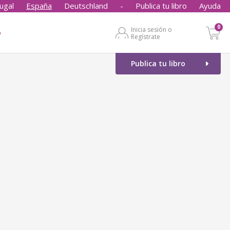
ugal
España
Deutschland
-
Publica tu libro
Ayuda
0
Inicia sesión o
o
Regístrate
Publica tu libro