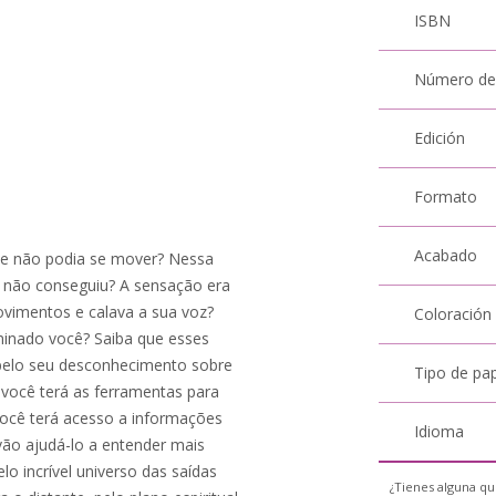
ISBN
Número de
Edición
Formato
Acabado
que não podia se mover? Nessa
 não conseguiu? A sensação era
movimentos e calava a sua voz?
Coloración
minado você? Saiba que esses
pelo seu desconhecimento sobre
Tipo de pa
 você terá as ferramentas para
Você terá acesso a informações
Idioma
vão ajudá-lo a entender mais
elo incrível universo das saídas
¿Tienes alguna qu