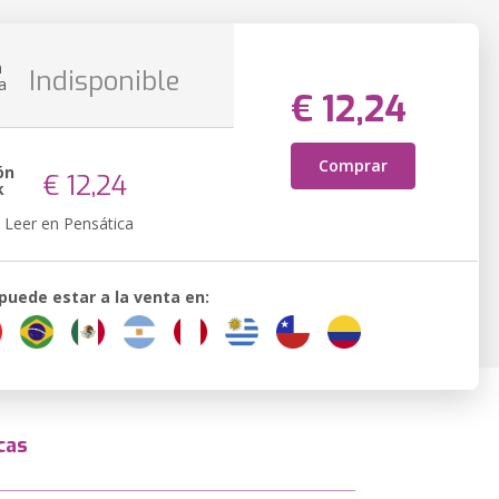
n
Indisponible
a
€ 12,24
Comprar
ón
€ 12,24
k
Leer en Pensática
 puede estar a la venta en:
cas