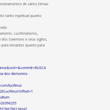
, ensinamentos de vários temas
nto tanto espiritual quanto
vida.
anismo, Luciferianismo,
 dos Daemons e seus sigilos,
 para iniciantes quanto para
ciferus&sort=&commit=BUSCA
blia-dos-demonios-
e.com/luciferus
20Luciferus?offset=1
cultum
1520396255
1557607961.html?