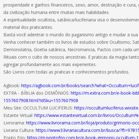
prosperidade e ganhos financeiros, sexo, amor, destruição e cura
da civilização humana entre muitas mais habilidades.
A espiritualidade ocultista, satânica/luciferiana visa o desenvolvime
material dos praticantes.
Basta você adentrar o mundo do paganismo antigo e mudar a sua 
Venha conhecer também os livros de estudos sobre Ocultismo, Sat
Demonolatria, Goetia satânica, Necromancia, Pactos com cada um
Rituais com o culto de nossos ancestrais. E praticas da magia tanto
agregar profundamente aos mais experientes.
São Livros com todas as praticas e conhecimentos profundos.
Agbook:
https://agbook.com.br/books/search?what=Occultum+lu
EXTRA - BÍBLIA dos DEMÔNIOS:
https://m.extra.com.br/e-book-bi
1557607908.html?IdSku=1557607908
Meu Site: OCCULTUM LUCIFERUS:
https://occultumluciferus.wixsit
Estante Virtual:
https://www.estantevirtual.com.br/livros/Occultum%
Livrorama:
https://www.livrorama.com.br/loja/produto/grimorio-oc
Livraria Cultura:
https://www3.livrariacultura.com.br/busca/?ft=978
Ponto Frio:
https://m.pontofrio.com.br/e-book-grimorio-occultum-