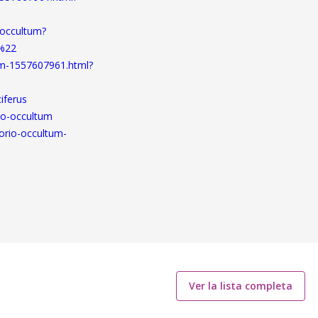
-occultum?
m%22
um-1557607961.html?
iferus
io-occultum
orio-occultum-
Ver la lista completa