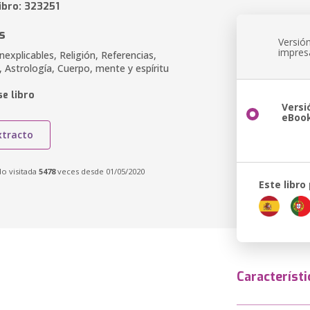
ibro: 323251
s
Versió
impres
xplicables, Religión, Referencias,
d, Astrología, Cuerpo, mente y espíritu
e libro
Versi
eBoo
xtracto
do visitada
5478
veces desde 01/05/2020
Este libro
Característi