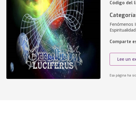
Código del l
Categoría
Fenómenos Ine
Espiritualida
Comparte es
Lee un e
Esa página ha si