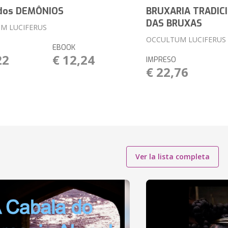
 dos DEMÔNIOS
BRUXARIA TRADICI
DAS BRUXAS
M LUCIFERUS
OCCULTUM LUCIFERUS
EBOOK
22
€ 12,24
IMPRESO
€ 22,76
Ver la lista completa