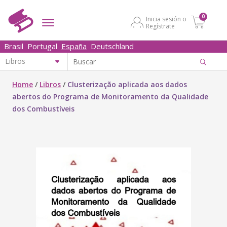
0
Inicia sesión o
Regístrate
Brasil
Portugal
España
Deutschland
Home
/
Libros
/
Clusterização aplicada aos dados
abertos do Programa de Monitoramento da Qualidade
dos Combustíveis