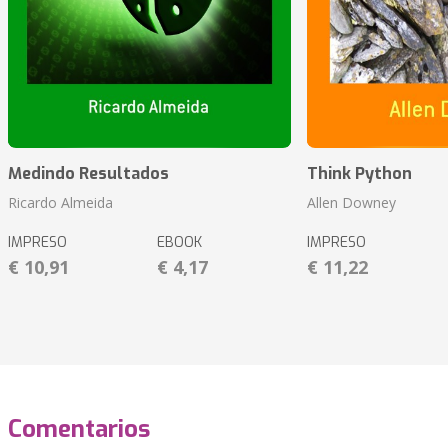
Medindo Resultados
Think Python
Ricardo Almeida
Allen Downey
IMPRESO
EBOOK
IMPRESO
€ 10,91
€ 4,17
€ 11,22
Comentarios