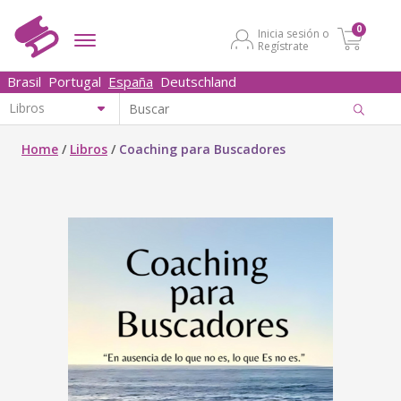
0
Inicia sesión o
Regístrate
Brasil
Portugal
España
Deutschland
Home
/
Libros
/
Coaching para Buscadores