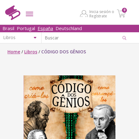
0
Inicia sesión o
Regístrate
Brasil
Portugal
España
Deutschland
Home
/
Libros
/
CÓDIGO DOS GÊNIOS