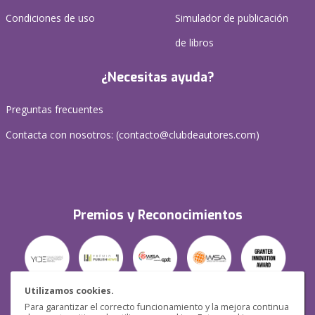
Condiciones de uso
Simulador de publicación
de libros
¿Necesitas ayuda?
Preguntas frecuentes
Contacta con nosotros: (
contacto@clubdeautores.com
)
Premios y Reconocimientos
Utilizamos cookies.
Para garantizar el correcto funcionamiento y la mejora continua
Seguridad