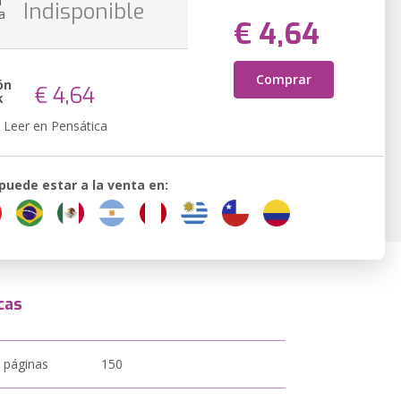
n
Indisponible
a
€ 4,64
Comprar
ón
€ 4,64
k
Leer en Pensática
 puede estar a la venta en:
cas
 páginas
150