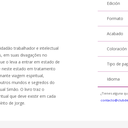
Edición
Formato
Acabado
idadão trabalhador e intelectual
Coloración
s, em suas divagações no
que o leva a entrar em estado de
Tipo de pa
 neste estado em tratamento
nante viagem espiritual,
Idioma
 outros mundos e segredos do
al Simão. O livro traz o
¿Tienes alguna qu
itual que deve existir em cada
contacto@clubd
rito de Jorge.