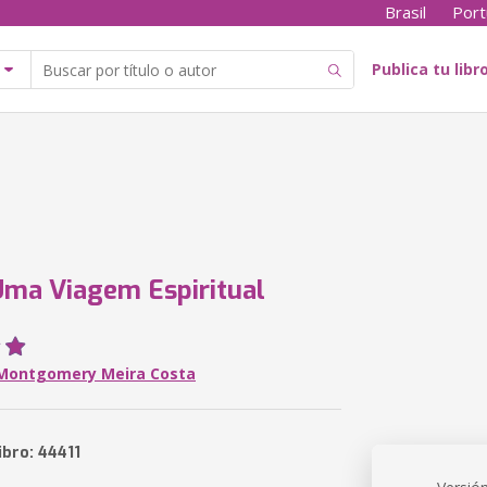
Brasil
Port
Publica tu libr
ma Viagem Espiritual
Montgomery Meira Costa
ibro: 44411