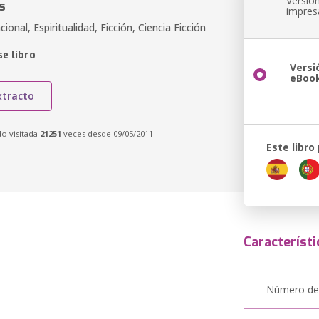
Versió
s
impres
ional, Espiritualidad, Ficción, Ciencia Ficción
e libro
Versi
eBoo
xtracto
do visitada
21251
veces desde 09/05/2011
Este libro
Característi
Número de