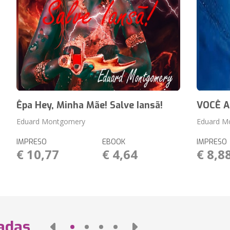
Êpa Hey, Minha Mãe! Salve Iansã!
VOCÊ A
Eduard Montgomery
Eduard M
IMPRESO
EBOOK
IMPRESO
€ 10,77
€ 4,64
€ 8,8
nadas