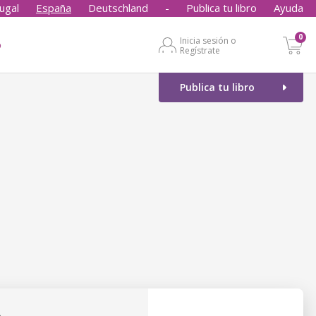
ugal
España
Deutschland
-
Publica tu libro
Ayuda
0
Inicia sesión o
o
Regístrate
Publica tu libro