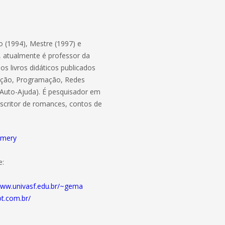
(1994), Mestre (1997) e
, atualmente é professor da
s livros didáticos publicados
ação, Programação, Redes
 Auto-Ajuda). É pesquisador em
scritor de romances, contos de
omery
e:
ww.univasf.edu.br/~gema
t.com.br/