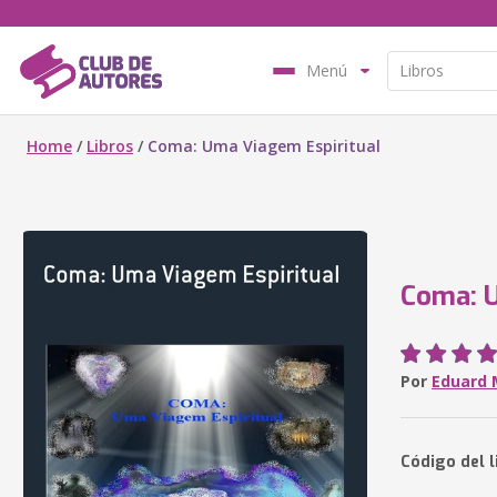
Menú
Home
/
Libros
/
Coma: Uma Viagem Espiritual
Coma: U
Por
Eduard 
Código del l