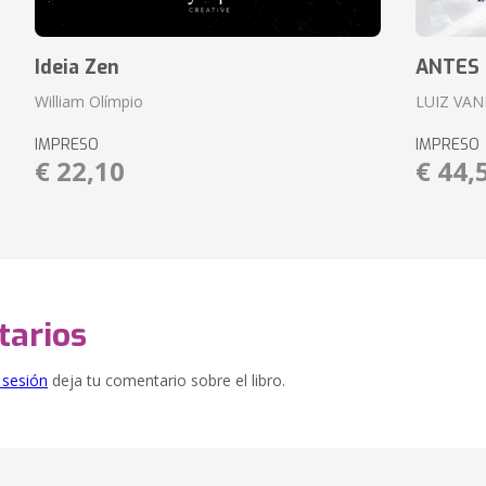
Ideia Zen
ANTES
William Olímpio
LUIZ VAN
IMPRESO
IMPRESO
€ 22,10
€ 44,
arios
e sesión
deja tu comentario sobre el libro.