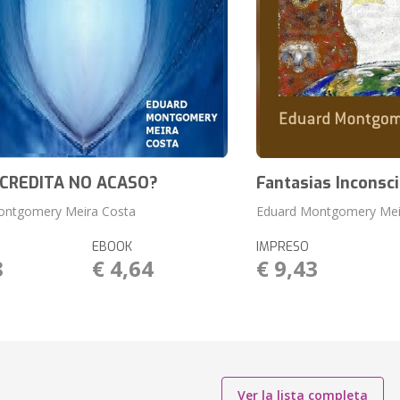
CREDITA NO ACASO?
Fantasias Inconsc
ontgomery Meira Costa
Eduard Montgomery Mei
EBOOK
IMPRESO
8
€ 4,64
€ 9,43
Ver la lista completa